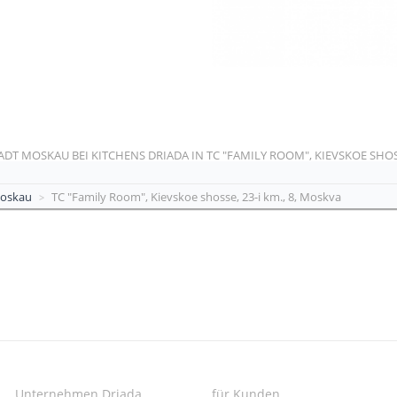
ADT MOSKAU BEI KITCHENS DRIADA IN TC "FAMILY ROOM", KIEVSKOE SHOSSE
oskau
TC "Family Room", Kievskoe shosse, 23-i km., 8, Moskva
Unternehmen Driada
für Kunden