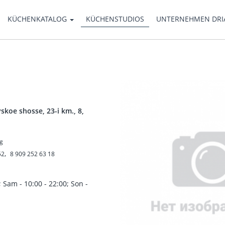
KÜCHENKATALOG
KÜCHENSTUDIOS
UNTERNEHMEN DR
skoe shosse, 23-i km., 8,
g
,
52
8 909 252 63 18
n
 Sam - 10:00 - 22:00; Son -