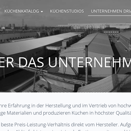
KÜCHENKATALOG
KÜCHENSTUDIOS
UNTERNEHMEN DR
ER DAS UNTERNEH
hre Erfahrung in der Herstellung und im Vertrieb von hoc
ge Materialien und produzieren Küchen in höchster Qualitä
s beste Preis-Leistung-Verhältnis direkt vom Hersteller. Au