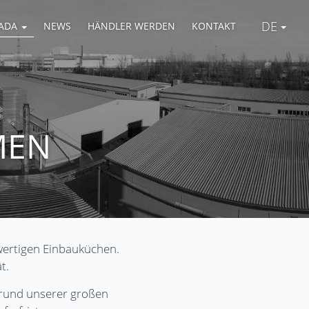
DE
IADA
NEWS
HÄNDLER WERDEN
KONTAKT
MEN
hwertigen Einbauküchen.
t.
fgrund unserer großen