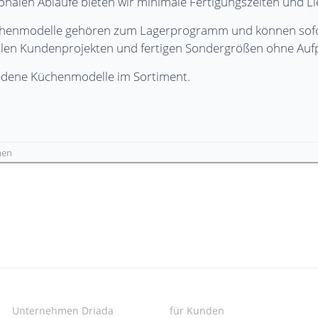
ionalen Abläufe bieten wir minimale Fertigungszeiten und Lie
chenmodelle gehören zum Lagerprogramm und können sofort
ellen Kundenprojekten und fertigen Sondergrößen ohne Aufp
iedene Küchenmodelle im Sortiment.
men
Unternehmen Driada
für Kunden