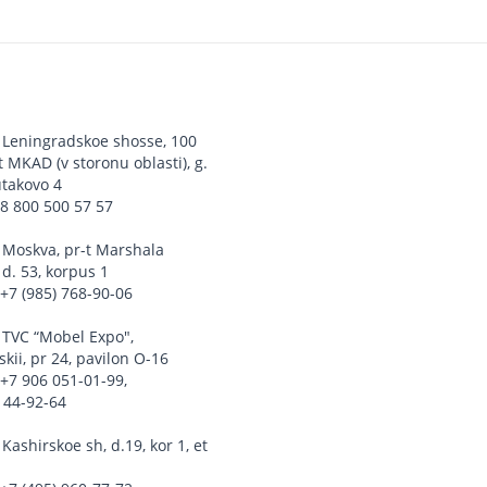
,
Leningradskoe shosse, 100
 MKAD (v storonu oblasti), g.
utakovo 4
:
8 800 500 57 57
,
Moskva, pr-t Marshala
d. 53, korpus 1
:
+7 (985) 768-90-06
,
TVC “Mobel Expo",
kii, pr 24, pavilon O-16
:
+7 906 051-01-99
,
144-92-64
,
Kashirskoe sh, d.19, kor 1, et