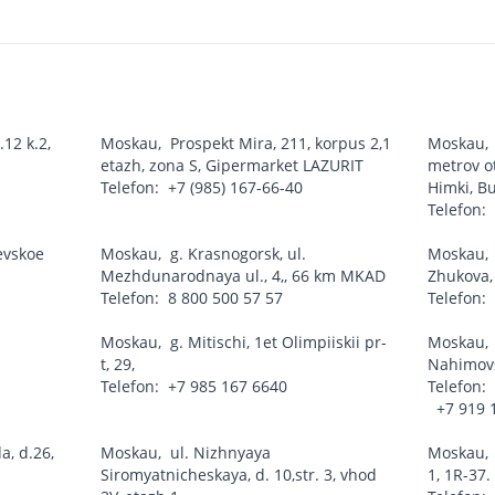
.12 k.2,
Moskau
,
Prospekt Mira, 211, korpus 2,1
Moskau
etazh, zona S, Gipermarket LAZURIT
metrov ot
Telefon:
+7 (985) 167-66-40
Himki, B
Telefon
evskoe
Moskau
,
g. Krasnogorsk, ul.
Moskau
Mezhdunarodnaya ul., 4,, 66 km MKAD
Zhukova, 
Telefon:
8 800 500 57 57
Telefon
Moskau
,
g. Mitischi, 1et Olimpiiskii pr-
Moskau
t, 29,
Nahimovs
Telefon:
+7 985 167 6640
Telefon
+7 919 
a, d.26,
Moskau
,
ul. Nizhnyaya
Moskau
Siromyatnicheskaya, d. 10,str. 3, vhod
1, 1R-37.