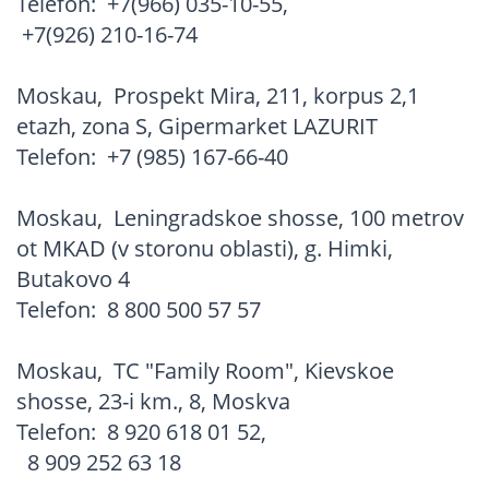
Telefon:
+7(966) 035-10-55
,
+7(926) 210-16-74
Moskau
,
Prospekt Mira, 211, korpus 2,1
etazh, zona S, Gipermarket LAZURIT
Telefon:
+7 (985) 167-66-40
Moskau
,
Leningradskoe shosse, 100 metrov
ot MKAD (v storonu oblasti), g. Himki,
Butakovo 4
Telefon:
8 800 500 57 57
Moskau
,
TC "Family Room", Kievskoe
shosse, 23-i km., 8, Moskva
Telefon:
8 920 618 01 52
,
8 909 252 63 18